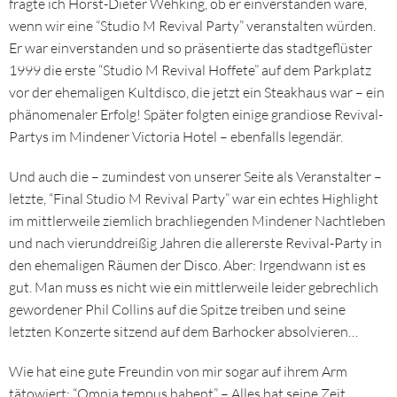
fragte ich Horst-Dieter Wehking, ob er einverstanden wäre,
wenn wir eine “Studio M Revival Party” veranstalten würden.
Er war einverstanden und so präsentierte das stadtgeflüster
1999 die erste “Studio M Revival Hoffete” auf dem Parkplatz
vor der ehemaligen Kultdisco, die jetzt ein Steakhaus war – ein
phänomenaler Erfolg! Später folgten einige grandiose Revival-
Partys im Mindener Victoria Hotel – ebenfalls legendär.
Und auch die – zumindest von unserer Seite als Veranstalter –
letzte, “Final Studio M Revival Party” war ein echtes Highlight
im mittlerweile ziemlich brachliegenden Mindener Nachtleben
und nach vierunddreißig Jahren die allererste Revival-Party in
den ehemaligen Räumen der Disco. Aber: Irgendwann ist es
gut. Man muss es nicht wie ein mittlerweile leider gebrechlich
gewordener Phil Collins auf die Spitze treiben und seine
letzten Konzerte sitzend auf dem Barhocker absolvieren…
Wie hat eine gute Freundin von mir sogar auf ihrem Arm
tätowiert: “Omnia tempus habent” – Alles hat seine Zeit…