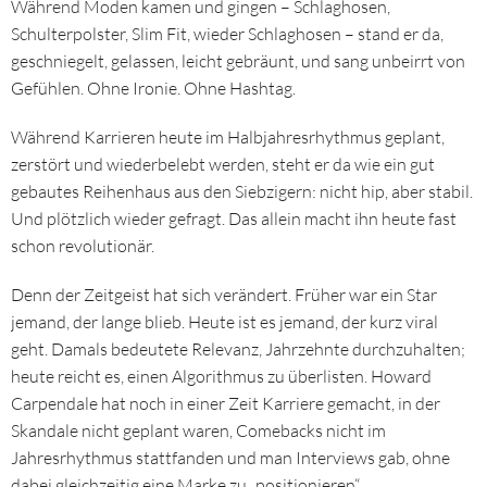
Während Moden kamen und gingen – Schlaghosen,
Schulterpolster, Slim Fit, wieder Schlaghosen – stand er da,
geschniegelt, gelassen, leicht gebräunt, und sang unbeirrt von
Gefühlen. Ohne Ironie. Ohne Hashtag.
Während Karrieren heute im Halbjahresrhythmus geplant,
zerstört und wiederbelebt werden, steht er da wie ein gut
gebautes Reihenhaus aus den Siebzigern: nicht hip, aber stabil.
Und plötzlich wieder gefragt. Das allein macht ihn heute fast
schon revolutionär.
Denn der Zeitgeist hat sich verändert. Früher war ein Star
jemand, der lange blieb. Heute ist es jemand, der kurz viral
geht. Damals bedeutete Relevanz, Jahrzehnte durchzuhalten;
heute reicht es, einen Algorithmus zu überlisten. Howard
Carpendale hat noch in einer Zeit Karriere gemacht, in der
Skandale nicht geplant waren, Comebacks nicht im
Jahresrhythmus stattfanden und man Interviews gab, ohne
dabei gleichzeitig eine Marke zu „positionieren“.