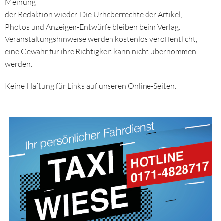
Meinung
der Redaktion wieder. Die Urheberrechte der Artikel,
Photos und Anzeigen-Entwürfe bleiben beim Verlag.
Veranstaltungshinweise werden kostenlos veröffentlicht,
eine Gewähr für ihre Richtigkeit kann nicht übernommen
werden.
Keine Haftung für Links auf unseren Online-Seiten.