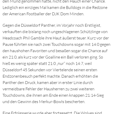
den Mund genommen hatte, nicht den Hauch einer Chance.
Lediglich ein einziges Mal kamen die Bulldogs in die Redzone
der American Footballer der DJK Dom Minden.
Gegen die Düsseldorf Panther, im Vorjahr noch Erstligist,
verkauften die bislang noch ungeschlagenen Schützlinge von
Headcoach Phil Gamble ihre Haut äußerst teuer. Kurz vor der
Pause führten sie nach zwei Touchdowns sogar mit 14:0 gegen
den haushohen Favoriten und besaßen sogar die Chance auf
ein 21:0, als kurz vor der Goalline ein Ball verloren ging. So
hieß es wenig später statt 21:0 „nur“ noch 14:7, weil
Düsseldorf 45 Sekunden vor Viertelende seinen ersten
Endzonenbesuch perfekt machte. Danach erhöhten die
Panther den Druck, kamen aber in erster Linie durch
vermeidbare Fehler der Hausherren zu zwei weiteren
Touchdowns, die ihnen am Ende einen knappen 21:14-Sieg
und den Gewinn des Merkur-Bowls bescherten.
Eine Erfolgsserie wurde aber fortgesetzt. Die Wolves sind