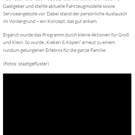
Gastgeber und stellte aktuelle Fahrzeugmodelle sowie
Serviceangebote vor. Dabei stand der persönliche Austausch
im Vordergrund – ein Konzept, das gut ankam.
Ergänzt wurde das Programm durch kleine Aktionen für Groß
und Klein. So wurde „Kieken & Köpen“ erneut zu einem
rundum gelungenen Erlebnis für die ganze Familie.
(Fotos: stadtgeflüster)