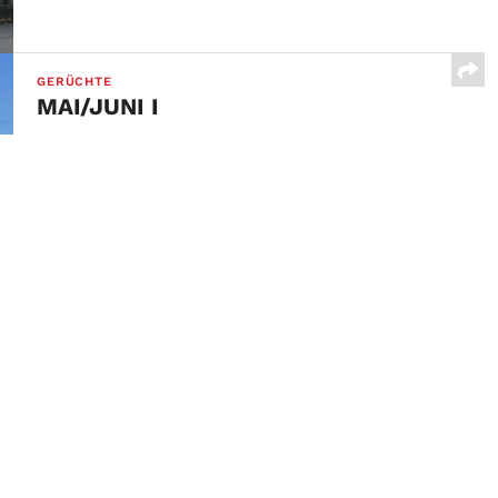
GERÜCHTE
MAI/JUNI I
11. MAI 2026
„Erwartet etwas Großes“ – das war das Motto vor
einigen Jahren beim letzten Umbau der legendären...
Letzte Beiträge
15 JAHRE FALLE
11. Mai 2026