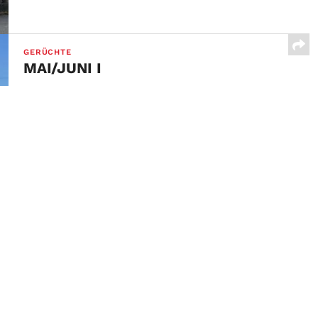
GERÜCHTE
MAI/JUNI I
11. MAI 2026
„Erwartet etwas Großes“ – das war das Motto vor
einigen Jahren beim letzten Umbau der legendären...
Letzte Beiträge
15 JAHRE FALLE
11. Mai 2026