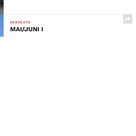
GERÜCHTE
MAI/JUNI I
11. MAI 2026
„Erwartet etwas Großes“ – das war das Motto vor
einigen Jahren beim letzten Umbau der legendären...
Letzte Beiträge
15 JAHRE FALLE
11. Mai 2026