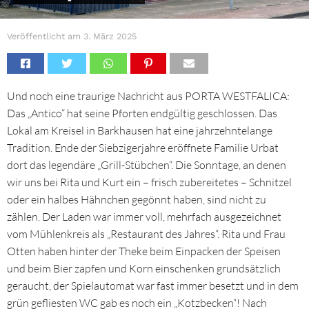
Veröffentlicht am
3. März 2025
Und noch eine traurige Nachricht aus PORTA WESTFALICA:
Das „Antico“ hat seine Pforten endgültig geschlossen. Das
Lokal am Kreisel in Barkhausen hat eine jahrzehntelange
Tradition. Ende der Siebzigerjahre eröffnete Familie Urbat
dort das legendäre „Grill-Stübchen“. Die Sonntage, an denen
wir uns bei Rita und Kurt ein – frisch zubereitetes – Schnitzel
oder ein halbes Hähnchen gegönnt haben, sind nicht zu
zählen. Der Laden war immer voll, mehrfach ausgezeichnet
vom Mühlenkreis als „Restaurant des Jahres“. Rita und Frau
Otten haben hinter der Theke beim Einpacken der Speisen
und beim Bier zapfen und Korn einschenken grundsätzlich
geraucht, der Spielautomat war fast immer besetzt und in dem
grün gefliesten WC gab es noch ein „Kotzbecken“! Nach