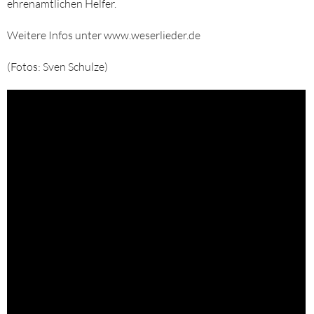
ehrenamtlichen Helfer.
Weitere Infos unter www.weserlieder.de
(Fotos: Sven Schulze)