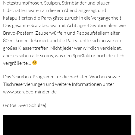
Netzstrumpfhosen, Stulpen, Stirnbänder und blauer
Lidschatten waren an diesem Abend angesagt und
katapultierten die Partygäste zurück in die Vergangenheit.
Das gesamte Scarabeo war mit Achtziger-Devotionalien wie
Bravo-Postern, Zauberwürfeln und Pappaufstellern alter
80er-Ikonen dekoriert und die Party fühlte sich an wie ein
großes Klassentreffen. Nicht jeder war wirklich verkleidet,
aber es sahen alle so aus, was den Spaßfaktor noch deutlich
vergrößerte…
Das Scarabeo-Programm für die nächsten Wochen sowie
Tischreservierungen und weitere Informationen unter
www.scarabeo-minden.de
(Fotos: Sven Schulze)