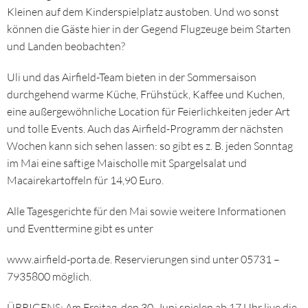
Kleinen auf dem Kinderspielplatz austoben. Und wo sonst
können die Gäste hier in der Gegend Flugzeuge beim Starten
und Landen beobachten?
Uli und das Airfield-Team bieten in der Sommersaison
durchgehend warme Küche, Frühstück, Kaffee und Kuchen,
eine außergewöhnliche Location für Feierlichkeiten jeder Art
und tolle Events. Auch das Airfield-Programm der nächsten
Wochen kann sich sehen lassen: so gibt es z. B. jeden Sonntag
im Mai eine saftige Maischolle mit Spargelsalat und
Macairekartoffeln für 14,90 Euro.
Alle Tagesgerichte für den Mai sowie weitere Informationen
und Eventtermine gibt es unter
www.airfield-porta.de. Reservierungen sind unter 05731 –
7935800 möglich.
ÜBRIGENS: Am Freitag, den 30. Juni spielen ab 17 Uhr live die