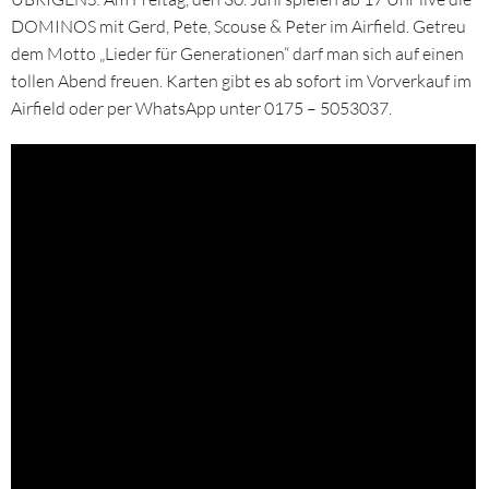
DOMINOS mit Gerd, Pete, Scouse & Peter im Airfield. Getreu
dem Motto „Lieder für Generationen“ darf man sich auf einen
tollen Abend freuen. Karten gibt es ab sofort im Vorverkauf im
Airfield oder per WhatsApp unter 0175 – 5053037.